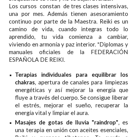
Los cursos constan de tres clases intensivas,
una por mes. Además tienen asesoramiento
continuo por parte de la Maestra
.
Reiki es un
camino de vida
, c
uando integras todo lo
aprendido, tu vida comienza a cambiar,
viviendo en armonía y paz interior.
*
Diplomas y
manuales oficiales de la FEDERACIÓN
ESPAÑOLA DE REIKI.
Terapias individuales para equilibrar los
chakras
, apertura de canales
para
limpiezas
energéticas y así mejorar la energía que
fluye a través de
l
cuerpo.
S
e consigue liberar
el estrés, mejorar el sueño, recuperar la
energía vital y limpiar el
a
ura.
Masajes de gotas de lluvia
"r
aindrop
"
, es
una terapia
en
unión
con
aceites esenciales,